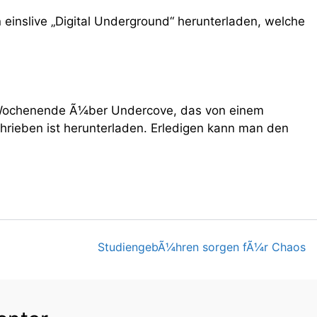
einslive „Digital Underground“ herunterladen, welche
 Wochenende Ã¼ber Undercove, das von einem
hrieben ist herunterladen. Erledigen kann man den
StudiengebÃ¼hren sorgen fÃ¼r Chaos
on