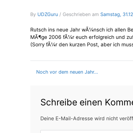
By
UDZGuru
Geschrieben am
Samstag, 31.1
Rutsch ins neue Jahr wÃ¼nsch ich allen B
MÃ¶ge 2006 fÃ¼r euch erfolgreich und zuf
(Sorry fÃ¼r den kurzen Post, aber ich mus
Noch vor dem neuen Jahr…
Beitragsnavigati
Schreibe einen Komm
Deine E-Mail-Adresse wird nicht veröff