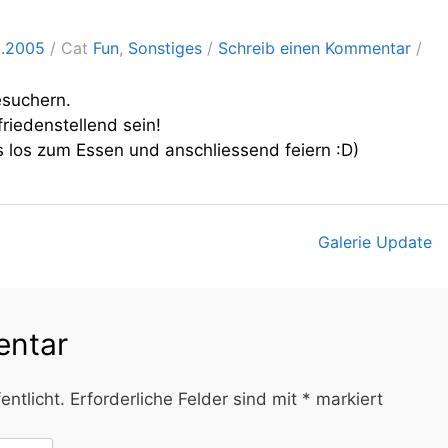
2.2005
Cat
Fun
,
Sonstiges
Schreib einen Kommentar
esuchern.
riedenstellend sein!
s los zum Essen und anschliessend feiern :D)
Galerie Update
on
entar
entlicht.
Erforderliche Felder sind mit
*
markiert