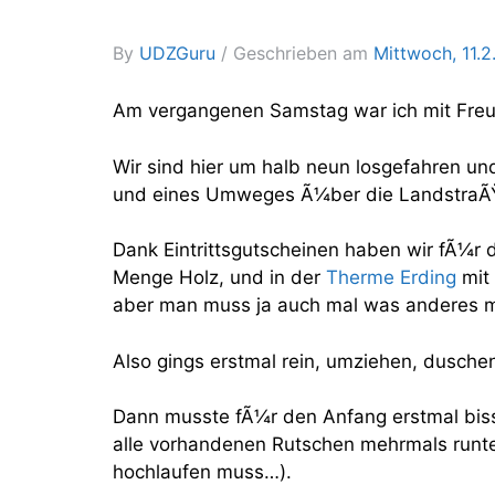
By
UDZGuru
Geschrieben am
Mittwoch, 11.
Am vergangenen Samstag war ich mit Fre
Wir sind hier um halb neun losgefahren u
und eines Umweges Ã¼ber die LandstraÃŸe
Dank Eintrittsgutscheinen haben wir fÃ¼r de
Menge Holz, und in der
Therme Erding
mit
aber man muss ja auch mal was anderes 
Also gings erstmal rein, umziehen, dusche
Dann musste fÃ¼r den Anfang erstmal bissl
alle vorhandenen Rutschen mehrmals runt
hochlaufen muss…).