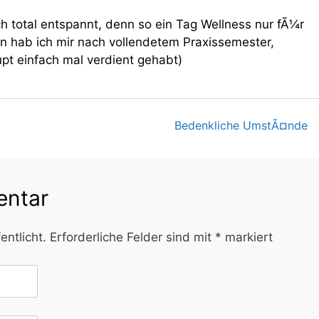
ch total entspannt, denn so ein Tag Wellness nur fÃ¼r
en hab ich mir nach vollendetem Praxissemester,
t einfach mal verdient gehabt)
Bedenkliche UmstÃ¤nde
on
entar
entlicht.
Erforderliche Felder sind mit
*
markiert