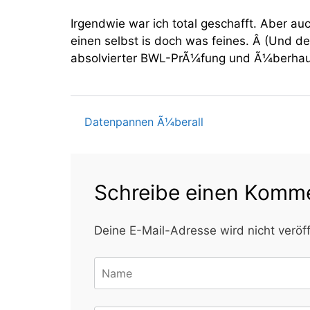
Irgendwie war ich total geschafft. Aber au
einen selbst is doch was feines. Â (Und d
absolvierter BWL-PrÃ¼fung und Ã¼berhaup
Datenpannen Ã¼berall
Beitragsnavigati
Schreibe einen Komm
Deine E-Mail-Adresse wird nicht veröff