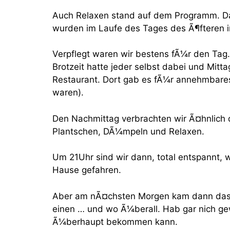
Auch Relaxen stand auf dem Programm. D
wurden im Laufe des Tages des Ã¶fteren 
Verpflegt waren wir bestens fÃ¼r den Tag.
Brotzeit hatte jeder selbst dabei und Mit
Restaurant. Dort gab es fÃ¼r annehmbares
waren).
Den Nachmittag verbrachten wir Ã¤hnlich
Plantschen, DÃ¼mpeln und Relaxen.
Um 21Uhr sind wir dann, total entspannt,
Hause gefahren.
Aber am nÃ¤chsten Morgen kam dann das E
einen … und wo Ã¼berall. Hab gar nich g
Ã¼berhaupt bekommen kann.