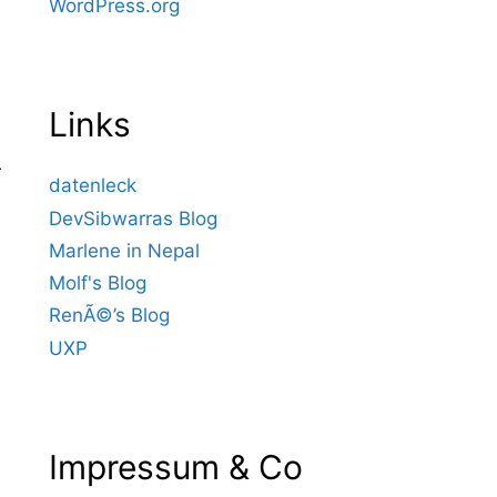
WordPress.org
Links
r
datenleck
DevSibwarras Blog
Marlene in Nepal
Molf's Blog
RenÃ©’s Blog
UXP
Impressum & Co