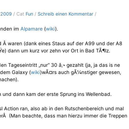
2.2009
Cat
Fun
Schreib einen Kommentar
unden im
Alpamare
(
wiki
).
nd Â waren (dank eines Staus auf der A99 und der A8
) dann um kurz vor zehn vor Ort in Bad TÃ¶lz.
n Tageseintritt „nur“ 30 â‚¬ gezahlt (ja, ja das is ne
 dem Galaxy (
wiki
)wÃ¤rs auch gÃ¼nstiger gewesen,
machen).
n und dann kam der erste Sprung ins Wellenbad.
 Action ran, also ab in den Rutschenbereich und mal
erÂ (Man beachte, dass man hierzu immer die Treppen